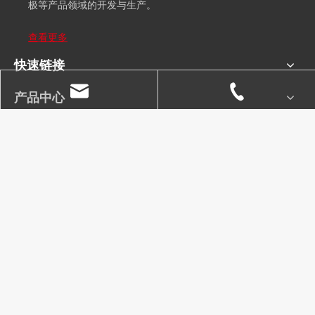
极等产品领域的开发与生产。
查看更多
快速链接
产品中心
订阅我们的电子邮件
订阅我们的电子邮件，并随时了解我们的最新消息和新品！
nthzcb@nthzcb.com
+ 86-13773706952
版权所有©2021 南通海舟船舶设备有限公司
网站地图
备案证
书号：
苏ICP备2021015146号