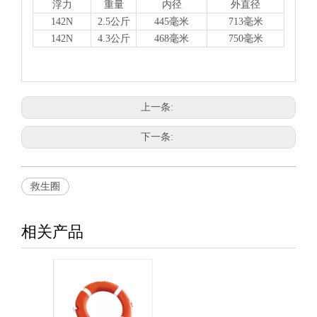
浮力
重量
内径
外直径
142N
2.5公斤
445毫米
713
毫米
142N
4.3公斤
468毫米
750毫米
上一条:
下一条:
救生圈
相关产品