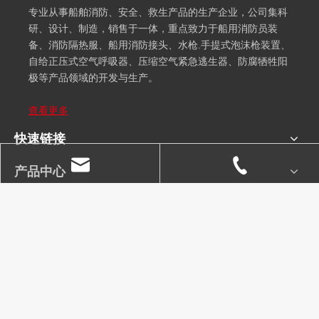
专业从事船舶消防、安全、救生产品的生产企业，公司集科
研、设计、制造，销售于一体，重点致力于船用消防员装
备、消防隔热服、船用消防接头、水枪.手提式泡沫枪装置、
自给正压式空气呼吸器、压缩空气紧急逃生器、防腐牺牲阳
极等产品领域的开发与生产。
查看更多
快速链接
产品中心
订阅我们的电子邮件
订阅我们的电子邮件，并随时了解我们的最新消息和新品！
nthzcb@nthzcb.com
+ 86-13773706952
版权所有©2021 南通海舟船舶设备有限公司
网站地图
备案证