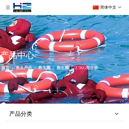
简体中文
产品中心
首页
/
救生产品
/
救生圈
/
救生圈
/
2.5KG救生圈
产品分类